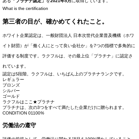
ある
「プラチナ認定」
を
2021年5月
に取得しています。
What is the certification
第三者の目が、確かめてくれたこと。
ホワイト企業認定は、一般財団法人 日本次世代企業普及機構（ホワ
イト財団）が「働く人にとって良い会社か」を7つの指標で多角的に
評価する制度です。ラクフルは、その最上位「プラチナ」に認定さ
れています。
認定は5段階。ラクフルは、いちばん上のプラチナランクです。
レギュラー
ブロンズ
シルバー
ゴールド
ラクフルはここ
★
プラチナ
プラチナは、次の3つをすべて満たした企業だけに贈られます。
CONDITION 01
100
%
労働法の遵守