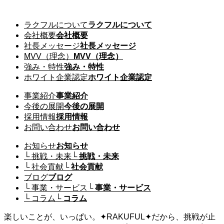
取引・協業・取材のご相談はこちら
ラクフルについて
ラクフルについて
会社概要
会社概要
社長メッセージ
社長メッセージ
MVV（理念）
MVV（理念）
強み・特性
強み・特性
ホワイト企業認定
ホワイト企業認定
事業紹介
事業紹介
今後の展開
今後の展開
採用情報
採用情報
お問い合わせ
お問い合わせ
お知らせ
お知らせ
└ 挑戦・未来
└ 挑戦・未来
└ 社会貢献
└ 社会貢献
ブログ
ブログ
└ 事業・サービス
└ 事業・サービス
└ コラム
└ コラム
楽しいことが、いっぱい。
✦
RAKUFUL
✦
だから、挑戦が止