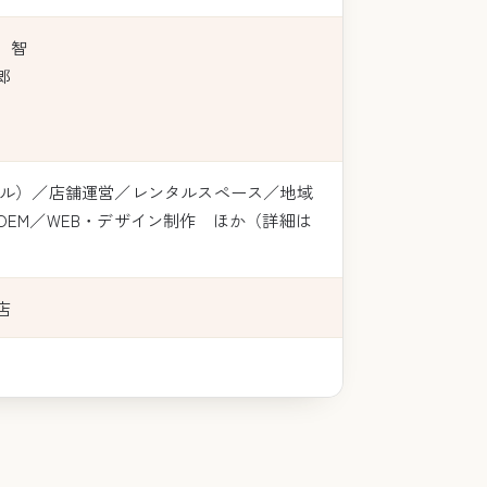
 智
郎
レル）／店舗運営／レンタルスペース／地域
OEM／WEB・デザイン制作 ほか（詳細は
店